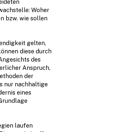
eideten
hwachstelle: Woher
n bzw. wie sollen
endigkeit gelten,
können diese durch
Angesichts des
rlicher Anspruch,
Methoden der
s nur nachhaltige
ernis eines
 Grundlage
egien laufen