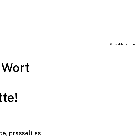
© Eva-Maria Lopez
 Wort
tte!
e, prasselt es