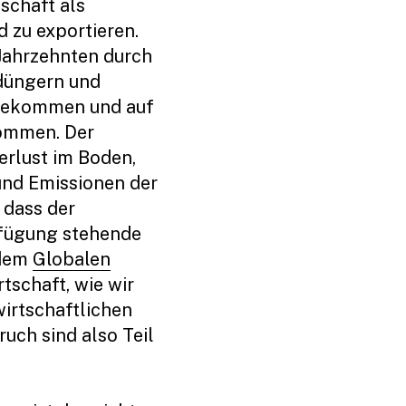
schaft als
 zu exportieren.
 Jahrzehnten durch
düngern und
ngekommen und auf
ommen. Der
rlust im Boden,
und Emissionen der
 dass der
rfügung stehende
 dem
Globalen
rtschaft, wie wir
wirtschaftlichen
uch sind also Teil