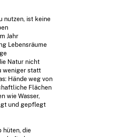
 nutzen, ist keine
ben
em Jahr
ang Lebensräume
lge
die Natur nicht
 weniger statt
as: Hände weg von
haftliche Flächen
en wie Wasser,
egt und gepflegt
 hüten, die