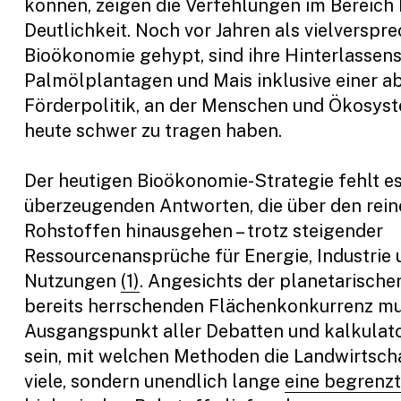
können, zeigen die Verfehlungen im Bereich B
Deutlichkeit. Noch vor Jahren als vielverspr
Bioökonomie gehypt, sind ihre Hinterlassen
Palmölplantagen und Mais inklusive einer a
Förderpolitik, an der Menschen und Ökosyst
heute schwer zu tragen haben.
Der heutigen Bioökonomie-Strategie fehlt e
überzeugenden Antworten, die über den rein
Rohstoffen hinausgehen – trotz steigender
Ressourcenansprüche für Energie, Industrie 
Nutzungen
(1)
. Angesichts der planetarisch
bereits herrschenden Flächenkonkurrenz mu
Ausgangspunkt aller Debatten und kalkula
sein, mit welchen Methoden die Landwirtscha
viele, sondern unendlich lange
eine begrenz