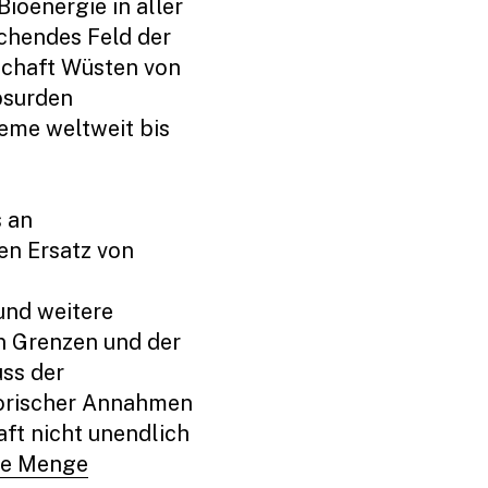
ioenergie in aller
echendes Feld der
schaft Wüsten von
bsurden
eme weltweit bis
s an
en Ersatz von
und weitere
en Grenzen und der
ss der
torischer Annahmen
ft nicht unendlich
te Menge